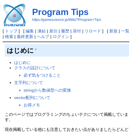
Program Tips
https://gamescience.jp/Wiki/?Program+Tips
[
トップ
] [
編集
|
凍結
|
差分
|
履歴
|
添付
|
リロード
] [
新規
|
一覧
|
検索
|
最終更新
|
ヘルプ
|
ログイン
]
はじめに
†
はじめに
クラスの設計について
必ず気をつけること
文字列について
stringから数値型への変換
vector配列について
お得メモ
このページではプログラミングのちょいテクについて掲載していま
す。
現在掲載している他にも注意しておきたい点がありましたらどんど