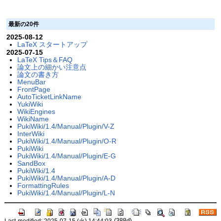
最新の20件
2025-08-12
LaTeX スタートアップ
2025-07-15
LaTeX Tips＆FAQ
論文上の細かい注意点
論文の書き方
MenuBar
FrontPage
AutoTicketLinkName
YukiWiki
WikiEngines
WikiName
PukiWiki/1.4/Manual/Plugin/V-Z
InterWiki
PukiWiki/1.4/Manual/Plugin/O-R
PukiWiki
PukiWiki/1.4/Manual/Plugin/E-G
SandBox
PukiWiki/1.4
PukiWiki/1.4/Manual/Plugin/A-D
FormattingRules
PukiWiki/1.4/Manual/Plugin/L-N
(388d)
Last-modified: 2025-07-15 (火) 14:44:03