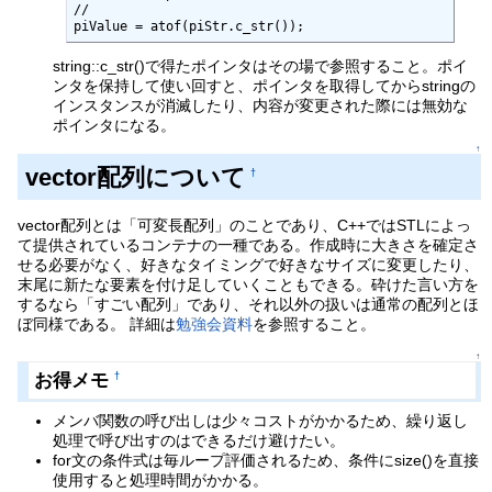
//

piValue = atof(piStr.c_str());
string::c_str()で得たポインタはその場で参照すること。ポイ
ンタを保持して使い回すと、ポインタを取得してからstringの
インスタンスが消滅したり、内容が変更された際には無効な
ポインタになる。
↑
vector配列について
†
vector配列とは「可変長配列」のことであり、C++ではSTLによっ
て提供されているコンテナの一種である。作成時に大きさを確定さ
せる必要がなく、好きなタイミングで好きなサイズに変更したり、
末尾に新たな要素を付け足していくこともできる。砕けた言い方を
するなら「すごい配列」であり、それ以外の扱いは通常の配列とほ
ぼ同様である。 詳細は
勉強会資料
を参照すること。
↑
お得メモ
†
メンバ関数の呼び出しは少々コストがかかるため、繰り返し
処理で呼び出すのはできるだけ避けたい。
for文の条件式は毎ループ評価されるため、条件にsize()を直接
使用すると処理時間がかかる。