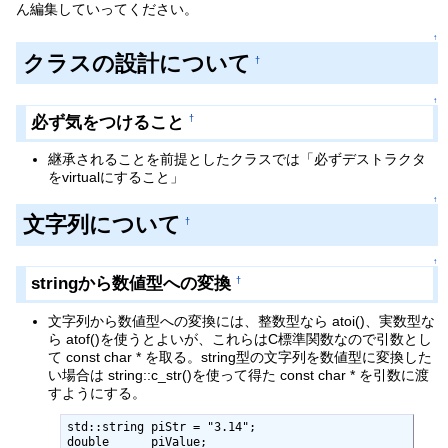
ん編集していってください。
↑
クラスの設計について
†
↑
必ず気をつけること
†
継承されることを前提としたクラスでは「必ずデストラクタ
をvirtualにすること」
↑
文字列について
†
↑
stringから数値型への変換
†
文字列から数値型への変換には、整数型なら atoi()、実数型な
ら atof()を使うとよいが、これらはC標準関数なので引数とし
て const char * を取る。string型の文字列を数値型に変換した
い場合は string::c_str()を使って得た const char * を引数に渡
すようにする。
std::string piStr = "3.14";

double      piValue;
