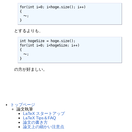
for(int i=0; i<hoge.size(); i++)

{

　〜;

}
とするよりも、
int hogeSize = hoge.size();

for(int i=0; i<hogeSize; i++)

{

　〜;

}
の方が好ましい。
トップページ
論文執筆
LaTeX スタートアップ
LaTeX Tips＆FAQ
論文の書き方
論文上の細かい注意点