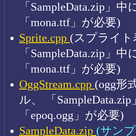
「SampleData.z
「mona.ttf」が必要)
Sprite.cpp
(スプライ
「SampleData.z
「mona.ttf」が必要)
OggStream.cpp
(ogg
ル、 「SampleData
「epoq.ogg」が必要)
SampleData.zip
(サン