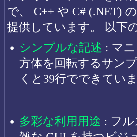
で、 C++ や C# (.N
提供しています。 以下
シンプルな記述
: 
方体を回転するサンプ
くと39行でできてい
多彩な利用用途
: フ
雑な GUI を持つビ