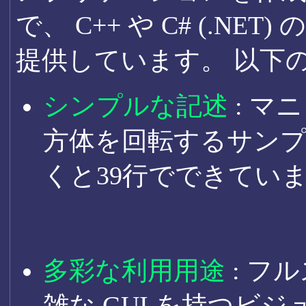
で、 C++ や C# (.N
提供しています。 以下
シンプルな記述
: 
方体を回転するサンプ
くと39行でできてい
多彩な利用用途
: フ
雑な GUI を持つビ