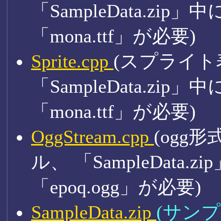
「SampleData.z
「mona.ttf」が必要)
Sprite.cpp
(スプライ
「SampleData.z
「mona.ttf」が必要)
OggStream.cpp
(ogg
ル、 「SampleData
「epoq.ogg」が必要)
SampleData.zip
(サン