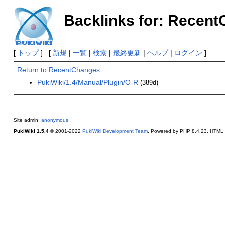
Backlinks for: Recen
[
トップ
] [
新規
|
一覧
|
検索
|
最終更新
|
ヘルプ
|
ログイン
]
Return to RecentChanges
PukiWiki/1.4/Manual/Plugin/O-R
(389d)
Site admin:
anonymous
PukiWiki 1.5.4
© 2001-2022
PukiWiki Development Team
. Powered by PHP 8.4.23. HTML c