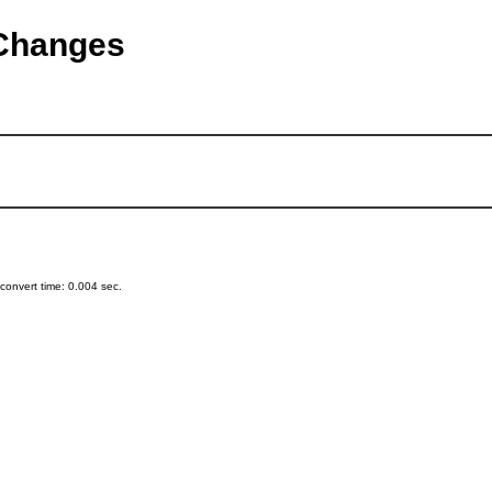
tChanges
onvert time: 0.004 sec.