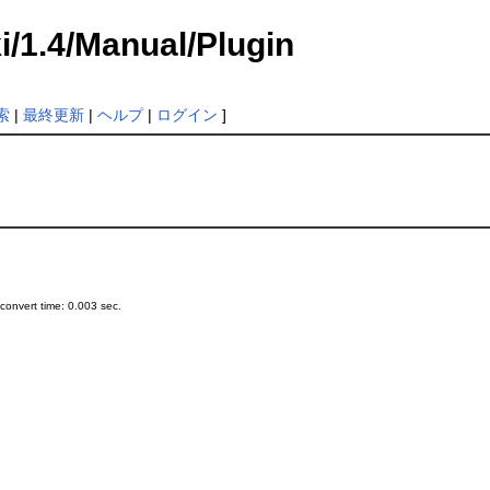
i/1.4/Manual/Plugin
索
|
最終更新
|
ヘルプ
|
ログイン
]
onvert time: 0.003 sec.