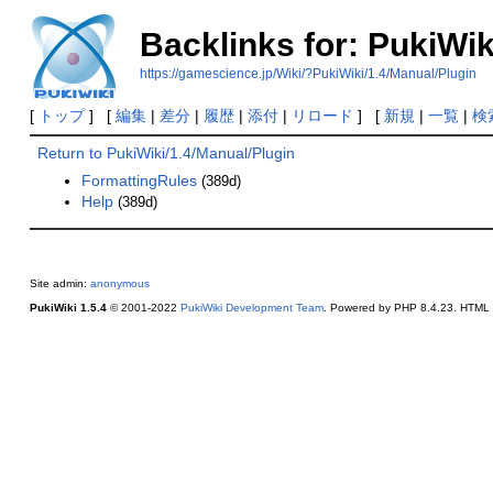
Backlinks for: PukiWik
https://gamescience.jp/Wiki/?PukiWiki/1.4/Manual/Plugin
[
トップ
] [
編集
|
差分
|
履歴
|
添付
|
リロード
] [
新規
|
一覧
|
検
Return to PukiWiki/1.4/Manual/Plugin
FormattingRules
(389d)
Help
(389d)
Site admin:
anonymous
PukiWiki 1.5.4
© 2001-2022
PukiWiki Development Team
. Powered by PHP 8.4.23. HTML c