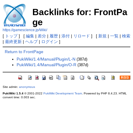
Backlinks for: FrontPa
ge
https://gamescience.jp/Wiki/
[
トップ
] [
編集
|
差分
|
履歴
|
添付
|
リロード
] [
新規
|
一覧
|
検索
|
最終更新
|
ヘルプ
|
ログイン
]
Return to FrontPage
PukiWiki/1.4/Manual/Plugin/L-N
(387d)
PukiWiki/1.4/Manual/Plugin/O-R
(387d)
Site admin:
anonymous
PukiWiki 1.5.4
© 2001-2022
PukiWiki Development Team
. Powered by PHP 8.4.23. HTML
convert time: 0.003 sec.