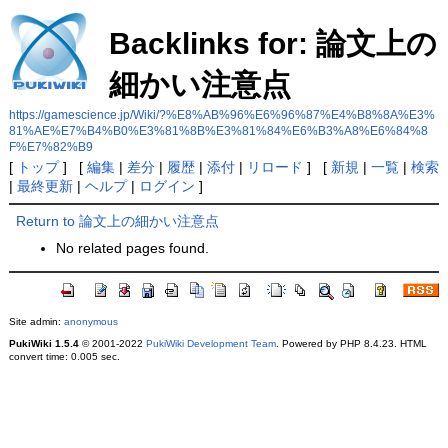
Backlinks for: 論文上の
細かい注意点
https://gamescience.jp/Wiki/?%E8%AB%96%E6%96%87%E4%B8%8A%E3%
81%AE%E7%B4%B0%E3%81%8B%E3%81%84%E6%B3%A8%E6%84%8
F%E7%82%B9
[
トップ
] [
編集
|
差分
|
履歴
|
添付
|
リロード
] [
新規
|
一覧
|
検索
|
最終更新
|
ヘルプ
|
ログイン
]
Return to 論文上の細かい注意点
No related pages found.
Site admin:
anonymous
PukiWiki 1.5.4
© 2001-2022
PukiWiki Development Team
. Powered by PHP 8.4.23. HTML
convert time: 0.005 sec.