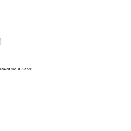
onvert time: 0.002 sec.