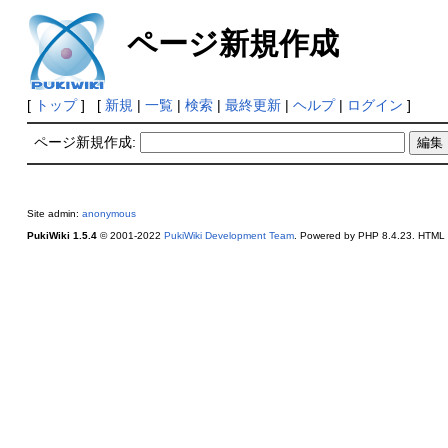
ページ新規作成
[
トップ
] [
新規
|
一覧
|
検索
|
最終更新
|
ヘルプ
|
ログイン
]
ページ新規作成:
Site admin:
anonymous
PukiWiki 1.5.4
© 2001-2022
PukiWiki Development Team
. Powered by PHP 8.4.23. HTML c