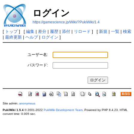
ログイン
https://gamescience.jp/Wiki/?PukiWiki/1.4
[
トップ
] [
編集
|
差分
|
履歴
|
添付
|
リロード
] [
新規
|
一覧
|
検索
|
最終更新
|
ヘルプ
|
ログイン
]
ユーザー名:
パスワード:
Site admin:
anonymous
PukiWiki 1.5.4
© 2001-2022
PukiWiki Development Team
. Powered by PHP 8.4.23. HTML
convert time: 0.005 sec.