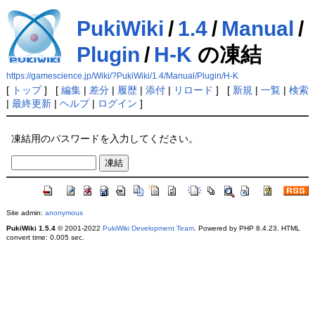
PukiWiki
/
1.4
/
Manual
/
Plugin
/
H-K
の凍結
https://gamescience.jp/Wiki/?PukiWiki/1.4/Manual/Plugin/H-K
[
トップ
] [
編集
|
差分
|
履歴
|
添付
|
リロード
] [
新規
|
一覧
|
検索
|
最終更新
|
ヘルプ
|
ログイン
]
凍結用のパスワードを入力してください。
Site admin:
anonymous
PukiWiki 1.5.4
© 2001-2022
PukiWiki Development Team
. Powered by PHP 8.4.23. HTML
convert time: 0.005 sec.