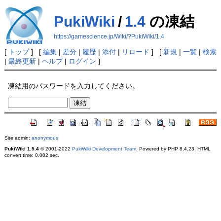
PukiWiki
/
1.4
の凍結
https://gamescience.jp/Wiki/?PukiWiki/1.4
[
トップ
] [
編集
|
差分
|
履歴
|
添付
|
リロード
] [
新規
|
一覧
|
検索
|
最終更新
|
ヘルプ
|
ログイン
]
凍結用のパスワードを入力してください。
Site admin:
anonymous
PukiWiki 1.5.4
© 2001-2022
PukiWiki Development Team
. Powered by PHP 8.4.23. HTML
convert time: 0.002 sec.