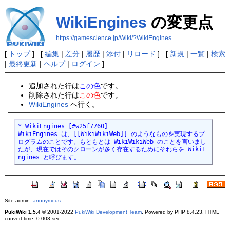
WikiEngines
の変更点
https://gamescience.jp/Wiki/?WikiEngines
[
トップ
] [
編集
|
差分
|
履歴
|
添付
|
リロード
] [
新規
|
一覧
|
検索
|
最終更新
|
ヘルプ
|
ログイン
]
追加された行は
この色
です。
削除された行は
この色
です。
WikiEngines
へ行く。
* WikiEngines [#w25f7760]

WikiEngines は、[[WikiWikiWeb]] のようなものを実現するプ
ログラムのことです。もともとは WikiWikiWeb のことを言いまし
たが、現在ではそのクローンが多く存在するためにそれらを WikiE
ngines と呼びます。
Site admin:
anonymous
PukiWiki 1.5.4
© 2001-2022
PukiWiki Development Team
. Powered by PHP 8.4.23. HTML
convert time: 0.003 sec.