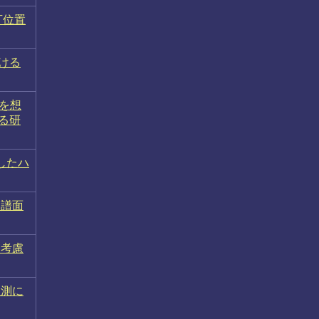
丁位置
おける
を想
る研
したハ
ム譜面
を考慮
推測に