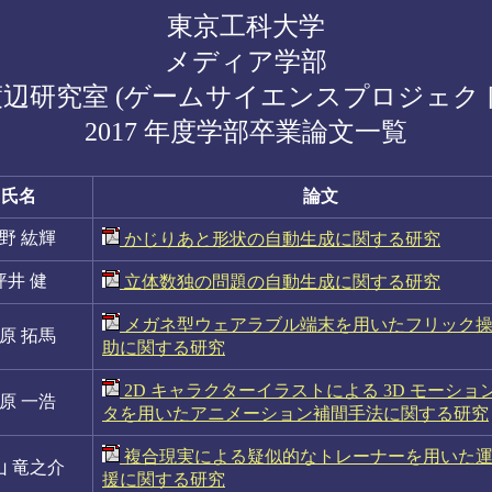
東京工科大学
メディア学部
渡辺研究室 (ゲームサイエンスプロジェクト
2017 年度学部卒業論文一覧
氏名
論文
野 紘輝
かじりあと形状の自動生成に関する研究
坪井 健
立体数独の問題の自動生成に関する研究
メガネ型ウェアラブル端末を用いたフリック
原 拓馬
助に関する研究
2D キャラクターイラストによる 3D モーショ
原 一浩
タを用いたアニメーション補間手法に関する研究
複合現実による疑似的なトレーナーを用いた
山 竜之介
援に関する研究