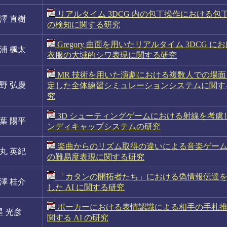
リアルタイム 3DCG 内の包丁操作における包
澤 直樹
の検知に関する研究
Gregory 曲面を用いたリアルタイム 3DCG に
浦 楓太
衣服の大域的シワ表現に関する研究
MR 技術を用いた演劇における複数人での場面
野 弘慶
定した全体練習シミュレーションシステムに関す
究
3D シューティングゲームにおける射線を考慮
葉 陽平
ンディキャップシステムの研究
楽曲からのリズム取得の違いによる音楽ゲー
丸 英紀
の難易度表現に関する研究
「カタンの開拓者たち」における偽情報伝達
澤 桂介
した AI に関する研究
ポーカーにおける表情認識による相手の手札
星 光彦
関する AI の研究